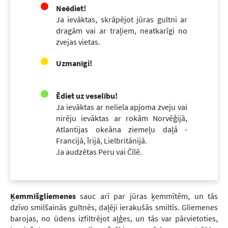
Neēdiet!
Ja ievāktas, skrāpējot jūras gultni ar
dragām vai ar traļiem, neatkarīgi no
zvejas vietas.
Uzmanīgi!
Ēdiet uz veselību!
Ja ievāktas ar neliela apjoma zveju vai
nirēju ievāktas ar rokām Norvēģijā,
Atlantijas okeāna ziemeļu daļā -
Francijā, Īrijā, Lielbritānijā.
Ja audzētas Peru vai Čīlē.
Ķemmīšgliemenes
sauc arī par jūras ķemmītēm, un tās
dzīvo smilšainās gultnēs, daļēji ierakušās smiltīs. Gliemenes
barojas, no ūdens izfiltrējot aļģes, un tās var pārvietoties,