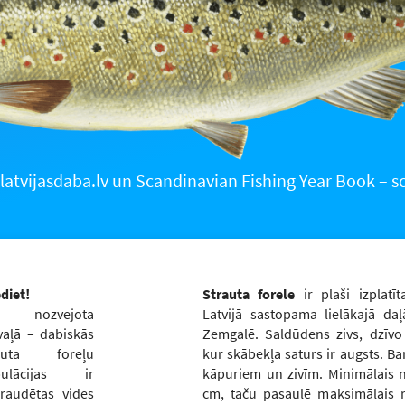
latvijasdaba.lv un Scandinavian Fishing Year Book –
diet!
Strauta forele
ir plaši izplatī
 nozvejota
Latvijā sastopama lielākajā d
vaļā – dabiskās
Zemgalē. Saldūdens zivs, dzīvo
rauta foreļu
kur skābekļa saturs ir augsts. Ba
pulācijas ir
kāpuriem un zivīm. Minimālais 
raudētas vides
cm, taču pasaulē maksimālais r