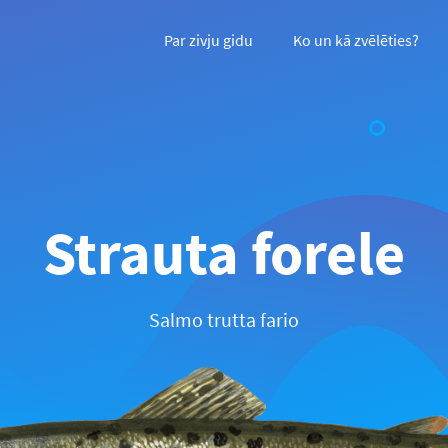
Par zivju gidu
Ko un kā zvēlēties?
Strauta forele
Salmo trutta fario