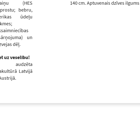
maiņu (HES
140 cm. Aptuvenais dzīves ilgums 
sprostu; bebru,
erikas ūdeļu
ekmes;
ksaimniecības
sārņojuma) un
zvejas dēļ.
et uz veselību!
 audzēta
akultūrā Latvijā
Austrijā.