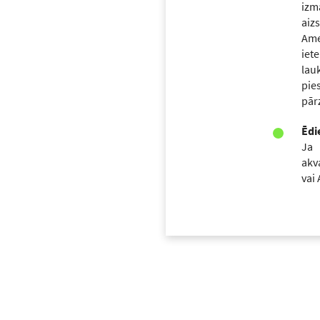
iz
aiz
Am
iet
lau
pie
pār
Ēdi
Ja
akv
vai 