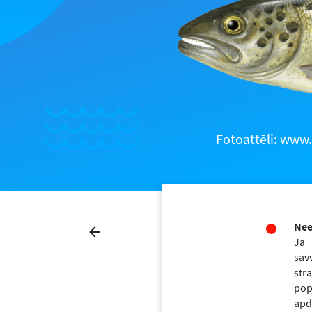
Fotoattēli: www.
Neē
Ja
sav
st
po
apd