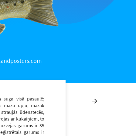
 scandposters.com
ta suga visā pasaulē;
aļā mazo upju, mazāk
 straujās ūdenstecēs,
rojas ar kukaiņiem, to
nozvejas garums ir 35
eģistrētais garums ir