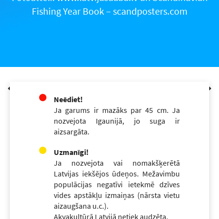
Fishing Year Book – scandposters.com
Neēdiet!
Ja garums ir mazāks par 45 cm. Ja
nozvejota Igaunijā, jo suga ir
aizsargāta.
Uzmanīgi!
Ja nozvejota vai nomakšķerētā
Latvijas iekšējos ūdeņos. Mežavimbu
populācijas negatīvi ietekmē dzīves
vides apstākļu izmaiņas (nārsta vietu
aizaugšana u.c.).
Akvakultūrā Latvijā netiek audzēta.