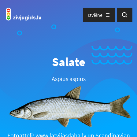
Izvēlne
Salate
Aspius aspius
Fotoattēli: www.latvijasdaba.lv un Scandinavian